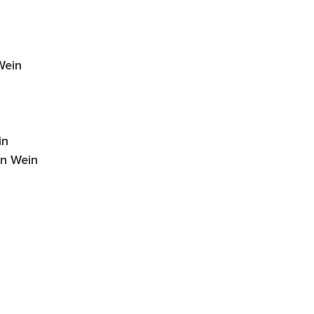
Wein
in
en Wein