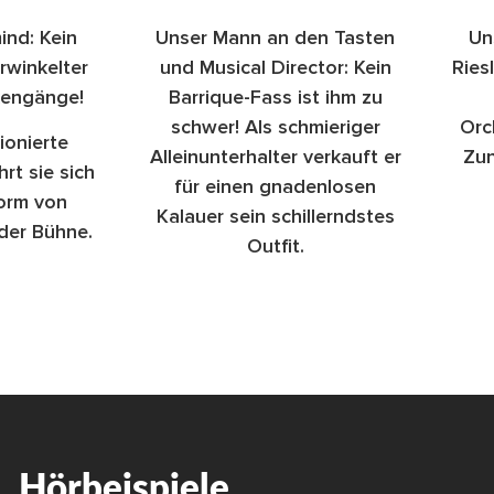
ind: Kein
Unser Mann an den Tasten
Un
erwinkelter
und Musical Director: Kein
Ries
kengänge!
Barrique-Fass ist ihm zu
schwer! Als schmieriger
Orc
ionierte
Alleinunterhalter verkauft er
Zun
rt sie sich
für einen gnadenlosen
orm von
Kalauer sein schillerndstes
der Bühne.
Outfit.
Hörbeispiele