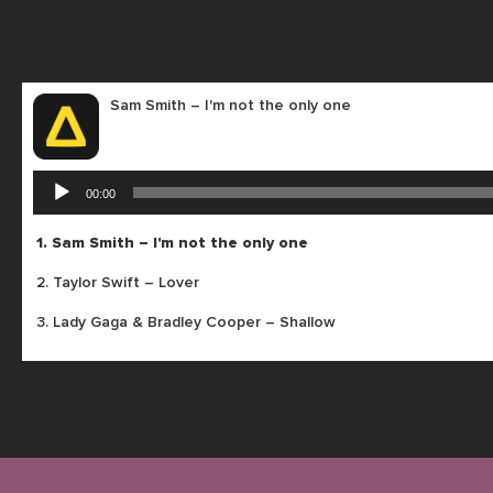
Sam Smith – I'm not the only one
Audio-
00:00
Player
1.
Sam Smith – I'm not the only one
2.
Taylor Swift – Lover
3.
Lady Gaga & Bradley Cooper – Shallow