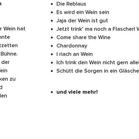
n
Die Reblaus
Es wird ein Wein sein
Jaja der Wein ist gut
r Wein hat
Jetzt trink’ ma noch a Flascherl 
nnte
Come share the Wine
tzetten
Chardonnay
 Bühne.
I riach an Wein
 der
Ich trink den Wein nicht gern alle
ein
Schütt die Sorgen in ein Gläsch
ken zu
d
und viele mehr!
den